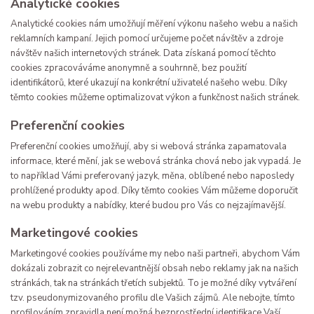
Analytické cookies
Analytické cookies nám umožňují měření výkonu našeho webu a našich
reklamních kampaní. Jejich pomocí určujeme počet návštěv a zdroje
návštěv našich internetových stránek. Data získaná pomocí těchto
cookies zpracováváme anonymně a souhrnně, bez použití
identifikátorů, které ukazují na konkrétní uživatelé našeho webu. Díky
těmto cookies můžeme optimalizovat výkon a funkčnost našich stránek.
Preferenční cookies
Preferenční cookies umožňují, aby si webová stránka zapamatovala
informace, které mění, jak se webová stránka chová nebo jak vypadá. Je
to například Vámi preferovaný jazyk, měna, oblíbené nebo naposledy
prohlížené produkty apod. Díky těmto cookies Vám můžeme doporučit
na webu produkty a nabídky, které budou pro Vás co nejzajímavější.
Marketingové cookies
Marketingové cookies používáme my nebo naši partneři, abychom Vám
dokázali zobrazit co nejrelevantnější obsah nebo reklamy jak na našich
stránkách, tak na stránkách třetích subjektů. To je možné díky vytváření
tzv. pseudonymizovaného profilu dle Vašich zájmů. Ale nebojte, tímto
profilováním zpravidla není možná bezprostřední identifikace Vaší