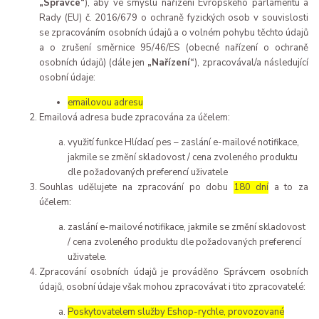
„Správce“
), aby ve smyslu nařízení Evropského parlamentu a
Rady (EU) č. 2016/679 o ochraně fyzických osob v souvislosti
se zpracováním osobních údajů a o volném pohybu těchto údajů
a o zrušení směrnice 95/46/ES (obecné nařízení o ochraně
osobních údajů) (dále jen
„Nařízení“
), zpracovával/a následující
osobní údaje:
emailovou adresu
Emailová adresa bude zpracována za účelem:
využití funkce Hlídací pes – zaslání e-mailové notifikace,
jakmile se změní skladovost / cena zvoleného produktu
dle požadovaných preferencí uživatele
Souhlas udělujete na zpracování po dobu
180 dní
a to za
účelem:
zaslání e-mailové notifikace, jakmile se změní skladovost
/ cena zvoleného produktu dle požadovaných preferencí
uživatele.
Zpracování osobních údajů je prováděno Správcem osobních
údajů, osobní údaje však mohou zpracovávat i tito zpracovatelé:
Poskytovatelem služby Eshop-rychle, provozované