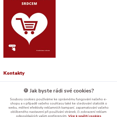
Kontakty
🍪 Jak byste rádi své cookies?
Tamara Kuchařová
+420 774 687 150
Soubory cookies používáme ke správnému fungování našeho e-
shopu a v případě vašeho souhlasu také ke sledování statistik o
webu, měření efektivity reklamních kampaní, zapamatování vašeho
info@prodavamesrdcem.cz
oblíbeného nastavení při používání stránek, či zobrazení reklam
odpovídajících vašim preferencím.
Více k využití cookies