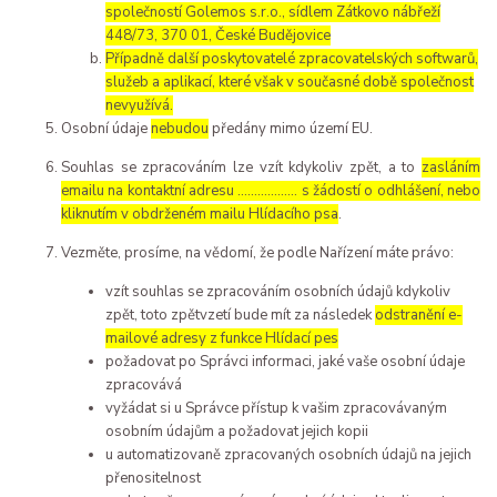
společností Golemos s.r.o., sídlem Zátkovo nábřeží
448/73, 370 01, České Budějovice
Případně další poskytovatelé zpracovatelských softwarů,
služeb a aplikací, které však v současné době společnost
nevyužívá.
Osobní údaje
nebudou
předány mimo území EU.
Souhlas se zpracováním lze vzít kdykoliv zpět, a to
zasláním
emailu na kontaktní adresu ..……………. s žádostí o odhlášení, nebo
kliknutím v obdrženém mailu Hlídacího psa
.
Vezměte, prosíme, na vědomí, že podle Nařízení máte právo:
vzít souhlas se zpracováním osobních údajů kdykoliv
zpět, toto zpětvzetí bude mít za následek
odstranění e-
mailové adresy z funkce Hlídací pes
požadovat po Správci informaci, jaké vaše osobní údaje
zpracovává
vyžádat si u Správce přístup k vašim zpracovávaným
osobním údajům a požadovat jejich kopii
u automatizovaně zpracovaných osobních údajů na jejich
přenositelnost