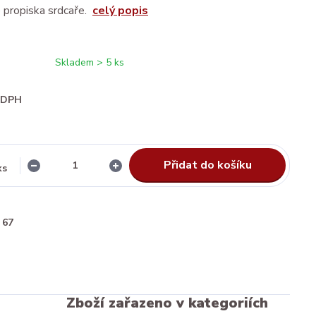
e propiska srdcaře.
celý popis
Skladem > 5 ks
i DPH
Přidat do košíku
ks
67
Zboží zařazeno v kategoriích