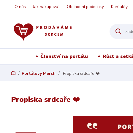
O nás
Jak nakupovat
Obchodní podmínky
Kontakty
Členství na portálu
Růst a setká
Portálový Merch
Propiska srdcaře ❤️
Propiska srdcaře ❤️