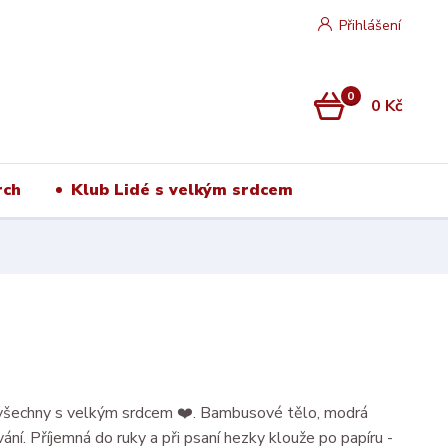
Přihlášení
0
0 Kč
rch
Klub Lidé s velkým srdcem
 všechny s velkým srdcem ❤️. Bambusové tělo, modrá
vání. Příjemná do ruky a při psaní hezky klouže po papíru -