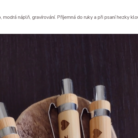
modrá náplň, gravírování. Příjemná do ruky a při psaní hezky kl