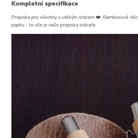
Kompletní specifikace
Propiska pro všechny s velkým srdcem ❤️. Bambusové tělo, 
papíru - to vše je naše propiska srdcaře.