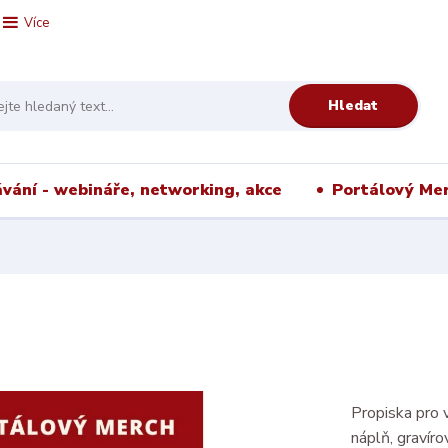
Více
Hledat
vání - webináře, networking, akce
Portálový Me
Propiska pro
náplň, gravíro